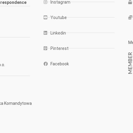
Instagram
rrespondence
Youtube
Linkedin
Me
Pinterest
Facebook
.o.
ółka Komandytowa