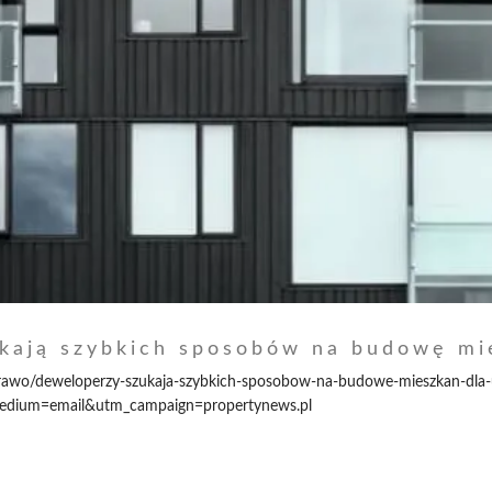
kają szybkich sposobów na budowę mi
prawo/deweloperzy-szukaja-szybkich-sposobow-na-budowe-mieszkan-dla
edium=email&utm_campaign=propertynews.pl