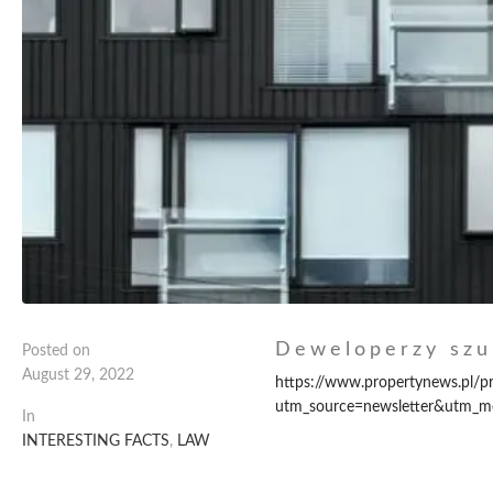
Deweloperzy szu
Posted on
August 29, 2022
https://www.propertynews.pl/
utm_source=newsletter&utm_m
In
INTERESTING FACTS
,
LAW