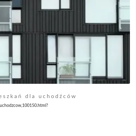
eszkań dla uchodźców
-uchodzcow,100150.html?